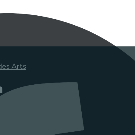
des Arts
n