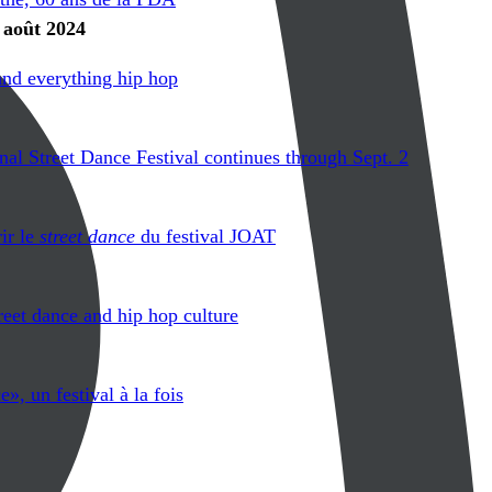
 août 2024
nd everything hip hop
al Street Dance Festival continues through Sept. 2
rir le
street dance
du festival JOAT
reet dance and hip hop culture
», un festival à la fois