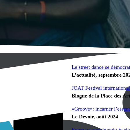
Le street dance se démocra
L’actualité, septembre 20
JOAT Festival international
Blogue de la Place des Ar
«Groove»: incarner l’essen
Le Devoir, août 2024
Entrevue avec Handy Yacin