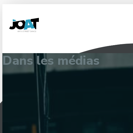
Les
BILLETS pour les BATTLES
sont maintenant en vente!
Dans les médias