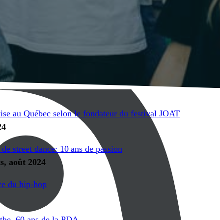
tise au Québec selon le fondateur du festival JOAT
24
 de street dance: 10 ans de passion
ts, août 2024
ce du hip-hop
the, 60 ans de la PD
A