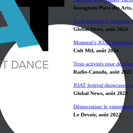
Instagram Place des Arts,
From popping to breaking a
Global News, août 2024
Montreal’s JOAT Internation
Cult Mtl, août 2024
Trois activités pour découv
Radio-Canada, août 2023
JOAT festival showcases st
Global News, août 2023
Démocratiser le «streetdance
Le Devoir, août 2022