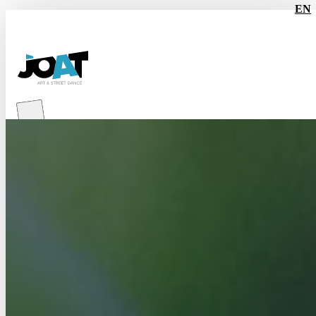
EN
Les
BILLETS pour les BATTLES
sont maintenant en vente!