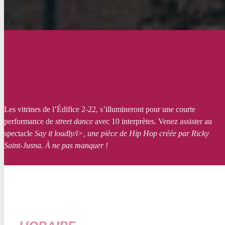
Les vitrines de l’Édifice 2-22, s’illumineront pour une courte
performance de
street dance
avec 10 interprètes. Venez assister au
spectacle
Say it loudly/i>, une pièce de Hip Hop créée par Ricky
Saint-Jusna. À ne pas manquer !