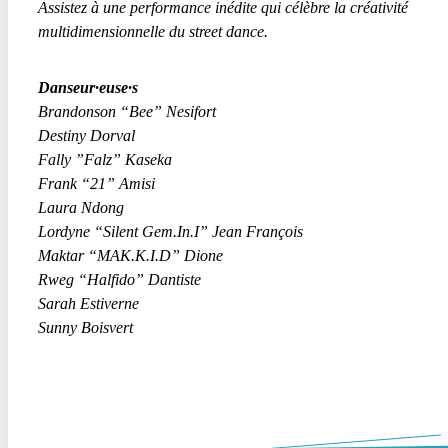
Assistez à une performance inédite qui célèbre la créativité
multidimensionnelle du
street dance
.
Danseur·euse·s
Brandonson “Bee” Nesifort
Destiny Dorval
Fally ”Falz” Kaseka
Frank “21” Amisi
Laura Ndong
Lordyne “Silent Gem.In.I” Jean François
Maktar “MAK.K.I.D” Dione
Rweg “Halfido” Dantiste
Sarah Estiverne
Sunny Boisvert