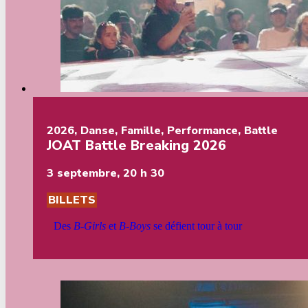
2026
,
Danse
,
Famille
,
Performance
,
Battle
JOAT Battle Breaking 2026
3 septembre, 20 h 30
BILLETS
Des
B-Girls
et
B-Boys
se défient tour à tour