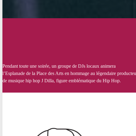
Pendant toute une
soirée, un groupe de DJs locaux animera
l’Esplanade de la Place des Arts en hommage au légendaire producteu
de musique hip hop J Dilla, figure emblématique du Hip Hop.