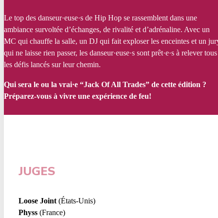
Le top des danseur·euse·s de Hip Hop se rassemblent dans une
ambiance survoltée d’échanges, de rivalité et d’adrénaline. Avec un
MC qui chauffe la salle, un DJ qui fait exploser les enceintes et un jur
qui ne laisse rien passer, les danseur·euse·s sont prêt·e·s à relever tous
les défis lancés sur leur chemin.
Qui sera le ou la vrai·e “Jack Of All Trades” de cette édition ?
Préparez-vous à vivre une expérience de feu!
JUGES
Loose Joint
(États-Unis)
Physs
(France)