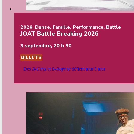
2026
,
Danse
,
Famille
,
Performance
,
Battle
JOAT Battle Breaking 2026
3 septembre, 20 h 30
BILLETS
Des
B-Girls
et
B-Boys
se défient tour à tour