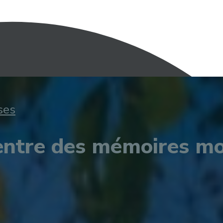
ses
ntre des mémoires mo